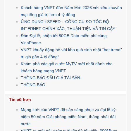
Khách hàng VNPT đón Năm Mới 2026 với siêu khuyến
mại tổng giá trị hơn 4 tỷ đồng
ỨNG DỤNG i-SPEED – CÔNG CỤ ĐO TỐC ĐỘ
INTERNET CHÍNH XÁC, THUẬN TIỆN VÀ TIN CẬY
Đón Đại lễ, nhận tới 80GB Data miễn phí cùng
VinaPhone
VNPT khuấy động hè với kho quà sinh nhật “hot trend”
trị giá gần 4 tỷ đồng!
Khám phá các gói cước MyTV mới nhất dành cho
khách hàng mạng VNPT
THÔNG BÁO ĐẤU GIÁ TÀI SẢN
THÔNG BÁO
Tin cũ hơn
Mạng lưới của VNPT đã sẵn sàng phục vụ đại lễ kỷ
niệm 50 năm Giải phóng miền Nam, thống nhất đất
nước
VNPT ra mắt gói cước mới tốc độ tối thiểu 300Mbps