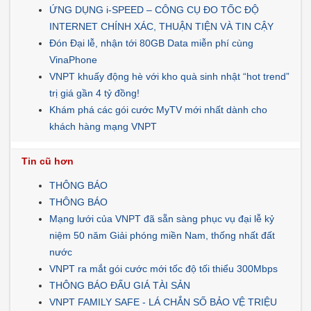
ỨNG DỤNG i-SPEED – CÔNG CỤ ĐO TỐC ĐỘ
INTERNET CHÍNH XÁC, THUẬN TIỆN VÀ TIN CẬY
Đón Đại lễ, nhận tới 80GB Data miễn phí cùng
VinaPhone
VNPT khuấy động hè với kho quà sinh nhật “hot trend”
trị giá gần 4 tỷ đồng!
Khám phá các gói cước MyTV mới nhất dành cho
khách hàng mạng VNPT
Tin cũ hơn
THÔNG BÁO
THÔNG BÁO
Mạng lưới của VNPT đã sẵn sàng phục vụ đại lễ kỷ
niệm 50 năm Giải phóng miền Nam, thống nhất đất
nước
VNPT ra mắt gói cước mới tốc độ tối thiểu 300Mbps
THÔNG BÁO ĐẤU GIÁ TÀI SẢN
VNPT FAMILY SAFE - LÁ CHẮN SỐ BẢO VỆ TRIỆU