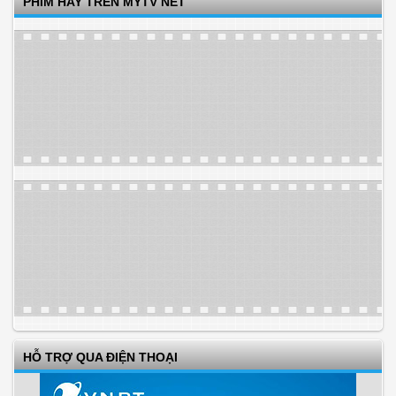
PHIM HAY TRÊN MYTV NET
HỖ TRỢ QUA ĐIỆN THOẠI