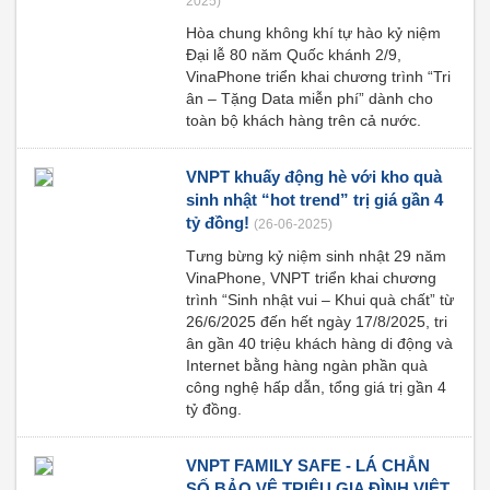
2025)
Hòa chung không khí tự hào kỷ niệm
Đại lễ 80 năm Quốc khánh 2/9,
VinaPhone triển khai chương trình “Tri
ân – Tặng Data miễn phí” dành cho
toàn bộ khách hàng trên cả nước.
VNPT khuấy động hè với kho quà
sinh nhật “hot trend” trị giá gần 4
tỷ đồng!
(26-06-2025)
Tưng bừng kỷ niệm sinh nhật 29 năm
VinaPhone, VNPT triển khai chương
trình “Sinh nhật vui – Khui quà chất” từ
26/6/2025 đến hết ngày 17/8/2025, tri
ân gần 40 triệu khách hàng di động và
Internet bằng hàng ngàn phần quà
công nghệ hấp dẫn, tổng giá trị gần 4
tỷ đồng.
VNPT FAMILY SAFE - LÁ CHẮN
SỐ BẢO VỆ TRIỆU GIA ĐÌNH VIỆT