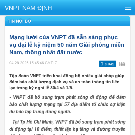
VNPT NAM ĐỊNH
Tog
nav
TIN NỘI BỘ
Mạng lưới của VNPT đã sẵn sàng phục
vụ đại lễ kỷ niệm 50 năm Giải phóng miền
Nam, thống nhất đất nước
04-28-2025 15:45:46
GMT+7
|
SHARE
Tập đoàn VNPT triển khai đồng bộ nhiều giải pháp giúp
đảm bảo chất lượng dịch vụ và an toàn thông tin liên
lạc trong kỳ nghỉ lễ 30/4 và 1/5.
- VNPT đã bổ sung trạm phát sóng di động để đảm
bảo chất lượng mạng tại 57 địa điểm tổ chức sự kiện
dự báo tập trung đông người.
- Tại Tp Hồ Chí Minh, VNPT đã bổ sung trạm phát sóng
di động tại 18 điểm, thiết lập hạ tầng và đường truyền