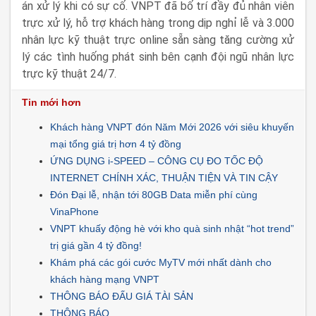
án xử lý khi có sự cố. VNPT đã bố trí đầy đủ nhân viên
trực xử lý, hỗ trợ khách hàng trong dịp nghỉ lễ và 3.000
nhân lực kỹ thuật trực online sẵn sàng tăng cường xử
lý các tình huống phát sinh bên cạnh đội ngũ nhân lực
trực kỹ thuật 24/7.
Tin mới hơn
Khách hàng VNPT đón Năm Mới 2026 với siêu khuyến
mại tổng giá trị hơn 4 tỷ đồng
ỨNG DỤNG i-SPEED – CÔNG CỤ ĐO TỐC ĐỘ
INTERNET CHÍNH XÁC, THUẬN TIỆN VÀ TIN CẬY
Đón Đại lễ, nhận tới 80GB Data miễn phí cùng
VinaPhone
VNPT khuấy động hè với kho quà sinh nhật “hot trend”
trị giá gần 4 tỷ đồng!
Khám phá các gói cước MyTV mới nhất dành cho
khách hàng mạng VNPT
THÔNG BÁO ĐẤU GIÁ TÀI SẢN
THÔNG BÁO