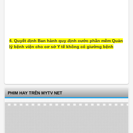
4. Quyết định Ban hành quy định cước phần mềm Quản
lý bệnh viện cho cơ sở Y tế không có giường bệnh
PHIM HAY TRÊN MYTV NET