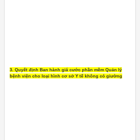
3. Quyết định Ban hành giá cước phần mềm Quản lý
bệnh viện cho loại hình cơ sở Y tế không có giường