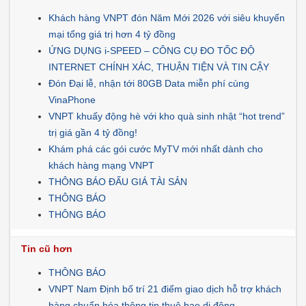
Khách hàng VNPT đón Năm Mới 2026 với siêu khuyến
mại tổng giá trị hơn 4 tỷ đồng
ỨNG DỤNG i-SPEED – CÔNG CỤ ĐO TỐC ĐỘ
INTERNET CHÍNH XÁC, THUẬN TIỆN VÀ TIN CẬY
Đón Đại lễ, nhận tới 80GB Data miễn phí cùng
VinaPhone
VNPT khuấy động hè với kho quà sinh nhật “hot trend”
trị giá gần 4 tỷ đồng!
Khám phá các gói cước MyTV mới nhất dành cho
khách hàng mạng VNPT
THÔNG BÁO ĐẤU GIÁ TÀI SẢN
THÔNG BÁO
THÔNG BÁO
Tin cũ hơn
THÔNG BÁO
VNPT Nam Định bố trí 21 điểm giao dịch hỗ trợ khách
hàng chuẩn hóa thông tin thuê bao di động