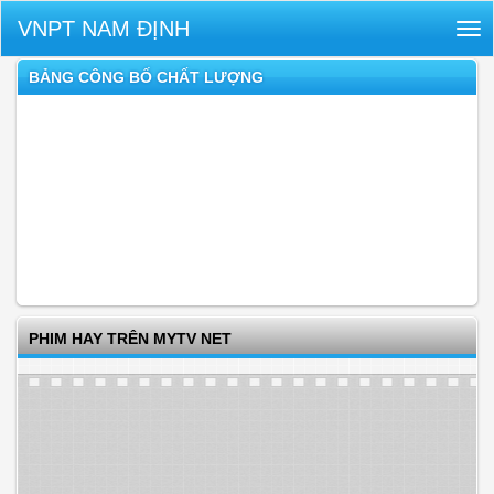
VNPT NAM ĐỊNH
Tog
nav
BẢNG CÔNG BỐ CHẤT LƯỢNG
PHIM HAY TRÊN MYTV NET