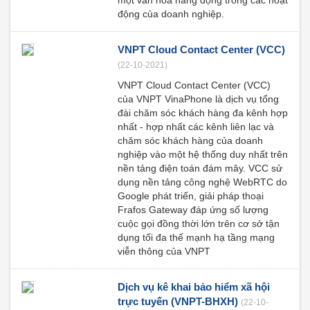
một văn hóa năng động trong các hoạt
động của doanh nghiệp.
VNPT Cloud Contact Center (VCC)
(22-10-2021)
VNPT Cloud Contact Center (VCC)
của VNPT VinaPhone là dịch vụ tổng
đài chăm sóc khách hàng đa kênh hợp
nhất - hợp nhất các kênh liên lạc và
chăm sóc khách hàng của doanh
nghiệp vào một hệ thống duy nhất trên
nền tảng điện toán đám mây. VCC sử
dụng nền tảng công nghệ WebRTC do
Google phát triển, giải pháp thoại
Frafos Gateway đáp ứng số lượng
cuộc gọi đồng thời lớn trên cơ sở tận
dụng tối đa thế mạnh hạ tầng mạng
viễn thông của VNPT
Dịch vụ kê khai bảo hiểm xã hội
trực tuyến (VNPT-BHXH)
(22-10-