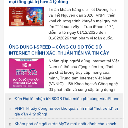
mại tổng giá trị hơn 4 tỷ đồng
Tri ân khách hàng dịp Tết Dương lịch
và Tết Nguyên đán 2026, VNPT triển
khai chương trình khuyến mại quy mô
lớn “Tết sum vầy – Trao iPhone 17”,
diễn ra từ ngày 01/12/2025 đến
01/02/2026 trên phạm vi toàn quốc.
Tổng giá trị giải thưởng của chương
ỨNG DỤNG i-SPEED – CÔNG CỤ ĐO TỐC ĐỘ
trình lên tới gần 4,2 tỷ đồng, bao gồm
INTERNET CHÍNH XÁC, THUẬN TIỆN VÀ TIN CẬY
nhiều phần quà công nghệ cao cấp.
Nhằm giúp người dùng Internet tại Việt
Nam có thể chủ động kiểm tra, đánh
giá chất lượng truy cập mạng của
mình, Trung tâm Internet Việt Nam
(VNNIC) – Bộ Khoa học và Công nghệ
đã phát triển và cung cấp ứng dụng i-
Speed – công cụ đo tốc độ truy cập
Đón Đại lễ, nhận tới 80GB Data miễn phí cùng VinaPhone
Internet do Việt Nam xây dựng và vận
hành.
VNPT khuấy động hè với kho quà sinh nhật “hot trend” trị
giá gần 4 tỷ đồng!
Khám phá các gói cước MyTV mới nhất dành cho khách