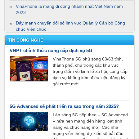
VinaPhone là mạng di động nhanh nhất Việt Nam năm
2023
Đẩy mạnh chuyển đổi số lĩnh vực Quản lý Cán bộ Công
chức Viên chức
VNPT - Tiên phong cung cấp chữ ký số bằng phương thức
TIN CÔNG NGHỆ
điện tử
VNPT chính thức cung cấp dịch vụ 5G
Sắp diễn ra Diễn đàn quốc gia Phát triển doanh nghiệp
VinaPhone 5G phủ sóng 63/63 tỉnh,
công nghệ số Việt Nam lần thứ tư
thành phố, chú trọng các khu vực
trọng điểm về kinh tế xã hội, cung cấp
Doanh nghiệp hoạt động hiệu quả hơn nhờ chọn nhà cung
dịch vụ không kèm điều kiện đăng ký
cấp hóa đơn điện tử uy tín
gói cước mới.
5G Advanced sẽ phát triển ra sao trong năm 2025?
Làn sóng 5G tiếp theo – 5G Advanced
– hứa hẹn mang đến hàng loạt tính
năng và chức năng mới. Các nhà
mạng viễn thông dự kiến sẽ bắt đầu