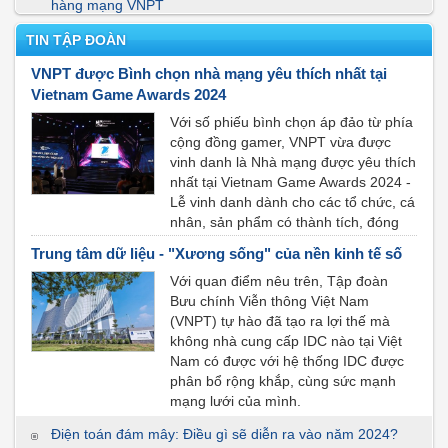
hàng mạng VNPT
THÔNG BÁO ĐẤU GIÁ TÀI SẢN
TIN TẬP ĐOÀN
VNPT được Bình chọn nhà mạng yêu thích nhất tại
THÔNG BÁO
Vietnam Game Awards 2024
THÔNG BÁO
Với số phiếu bình chọn áp đảo từ phía
cộng đồng gamer, VNPT vừa được
vinh danh là Nhà mạng được yêu thích
nhất tại Vietnam Game Awards 2024 -
Lễ vinh danh dành cho các tổ chức, cá
nhân, sản phẩm có thành tích, đóng
góp nổi bật trong lĩnh vực game Việt
Trung tâm dữ liệu - "Xương sống" của nền kinh tế số
Nam, nằm trong chuỗi sự kiện Vietnam
Với quan điểm nêu trên, Tập đoàn
GameVerser 2024.
Bưu chính Viễn thông Việt Nam
(VNPT) tự hào đã tạo ra lợi thế mà
không nhà cung cấp IDC nào tại Việt
Nam có được với hệ thống IDC được
phân bổ rộng khắp, cùng sức mạnh
mạng lưới của mình.
Điện toán đám mây: Điều gì sẽ diễn ra vào năm 2024?