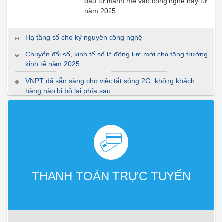
đầu tư mạnh mẽ vào công nghệ này từ
năm 2025.
Hạ tầng số cho kỷ nguyên công nghệ
Chuyển đổi số, kinh tế số là động lực mới cho tăng trưởng
kinh tế năm 2025
VNPT đã sẵn sàng cho việc tắt sóng 2G, không khách
hàng nào bị bỏ lại phía sau
VNPT IoT Platform - Nền tảng cho sáng tạo sản phẩm
công nghệ số VN trên hạ tầng mạng 5G
Những dấu ấn phát triển của VNPT Money trong năm 2022
Đưa cáp quang, điện đến 266 thôn, bản trong năm 2023
THANH TOÁN TRỰC TUYẾN