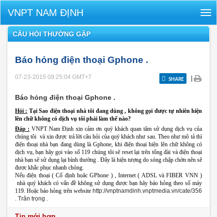
VNPT NAM ĐỊNH
Tog
nav
CÂU HỎI THƯỜNG GẶP
Báo hỏng điện thoại Gphone .
07-23-2015 09:25:04
GMT+7
|
SHARE
Báo hỏng điện thoại Gphone .
Hỏi :
Tại Sao điện thoại nhà tôi đang dùng , không gọi được tự nhiên hiện
lên chữ không có dịch vụ tôi phải làm thế nào?
Đáp :
VNPT Nam Định xin cảm ơn quý khách quan tâm sử dụng dịch vụ của
chúng tôi và xin được trả lời câu hỏi của quý khách như sau. Theo như mô tả thì
điện thoại nhà bạn đang dùng là Gphone, khi điện thoại hiện lên chữ không có
dịch vụ, bạn hãy gọi vào số 119 chúng tôi sẽ reset lại trên tổng đài và điện thoại
nhà bạn sẽ sử dụng lại bình thường . Đây là hiện tượng do sóng chập chờn nên sẽ
được khắc phục nhanh chóng.
Nếu điện thoại ( Cố định họăc GPhone ) , Internet ( ADSL và FIBER VNN )
nhà quý khách có vấn đề không sử dụng được bạn hãy báo hỏng theo số máy
119. Hoặc báo hỏng trên website
http://vnptnamdinh.vnptmedia.vn/cate/356
. Trân trọng .
Tin mới hơn